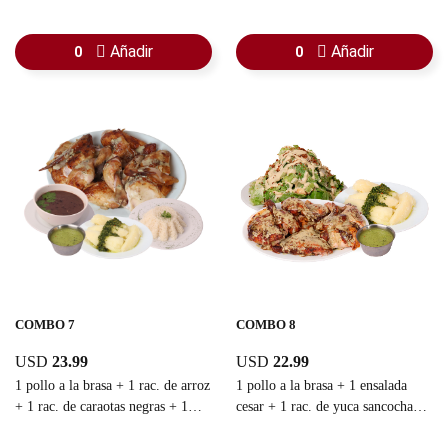
arepitas + 1 salsa de ajo + 1
salsa de ajo
refresco familiar
Añadir
Añadir
0
0
COMBO 7
COMBO 8
USD
23.99
USD
22.99
1 pollo a la brasa + 1 rac. de arroz
1 pollo a la brasa + 1 ensalada
+ 1 rac. de caraotas negras + 1
cesar + 1 rac. de yuca sancochada
rac. de yuca sancochada + 1
+ 1 guasacaca