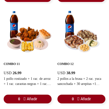
COMBO 11
COMBO 12
USD
26.99
USD
38.99
1 pollo rostizado + 1 rac. de arroz
2 pollos a la brasa + 2 rac. yuca
+ 1 rac. caraotas negras + 1 rac.
sancochada + 30 arepitas +1
yuca frita + 1 rac. pan chino + 1
refresco familiar
refresco familiar
Añadir
Añadir
0
0