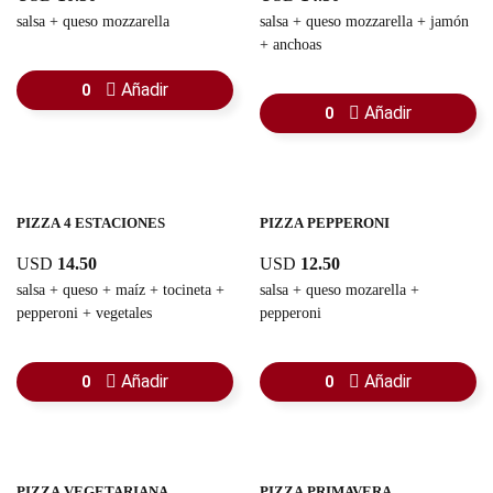
salsa + queso mozzarella
salsa + queso mozzarella + jamón
+ anchoas
Añadir
0
Añadir
0
PIZZA 4 ESTACIONES
PIZZA PEPPERONI
USD
14.50
USD
12.50
salsa + queso + maíz + tocineta +
salsa + queso mozarella +
pepperoni + vegetales
pepperoni
Añadir
Añadir
0
0
PIZZA VEGETARIANA
PIZZA PRIMAVERA