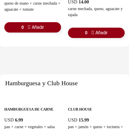
USD
14.00
queso de mano + carne mechada +
carne mechada, queso, aguacate y
aguacate + tomate
tajada
Añadir
0
Añadir
0
Hamburguesa y Club House
HAMBURGUESA DE CARNE
CLUB HOUSE
USD
6.99
USD
15.99
pan + carne + vegetales + salsa
pan + jamón + queso + tocineta +