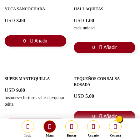
YUCA SANCOCHADA
HALLAQUITAS
USD
3.00
USD
1.00
cada unidad
Añadir
0
Añadir
0
SUPER MANTEQUILLA
TEQUEÑOS CON SALSA
ROSADA
USD
9.00
USD
5.00
tostones+chistorra salteada+queso
telita
Añadir
0
0
Añadir
0
Incio
Menu
Buscar
Usuario
Compra