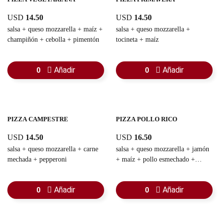
USD
14.50
USD
14.50
salsa + queso mozzarella + maíz +
salsa + queso mozzarella +
champiñón + cebolla + pimentón
tocineta + maíz
Añadir
Añadir
0
0
PIZZA CAMPESTRE
PIZZA POLLO RICO
USD
14.50
USD
16.50
salsa + queso mozzarella + carne
salsa + queso mozzarella + jamón
mechada + pepperoni
+ maíz + pollo esmechado +
tocineta + pepperoni
Añadir
Añadir
0
0