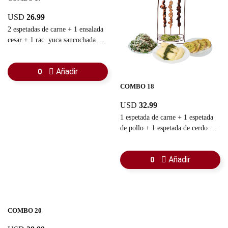
USD
26.99
2 espetadas de carne + 1 ensalada
cesar + 1 rac. yuca sancochada +
1 rac. pan con ajo + 1 guasacaca
Añadir
0
COMBO 18
USD
32.99
1 espetada de carne + 1 espetada
de pollo + 1 espetada de cerdo + 1
ensalada cesar + 1 rac. de yuca
sancochada + rac. pan con ajo
Añadir
0
COMBO 20