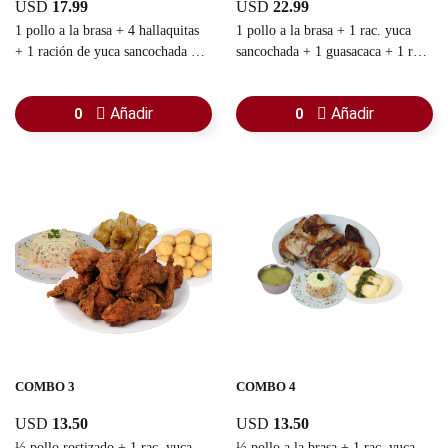
USD
17.99
USD
22.99
1 pollo a la brasa + 4 hallaquitas
1 pollo a la brasa + 1 rac. yuca
+ 1 ración de yuca sancochada + 1
sancochada + 1 guasacaca + 1 rac.
guasacaca
ensalada rallada + 1 refresco
familiar
Añadir
Añadir
0
0
COMBO 3
COMBO 4
USD
13.50
USD
13.50
½ pollo rostizado + 1 rac. yuca
½ pollo a la brasa + 1 rac. yuca