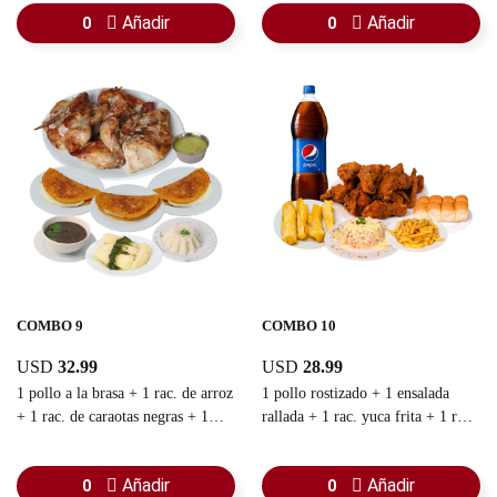
guasacaca
Añadir
Añadir
0
0
COMBO 9
COMBO 10
USD
32.99
USD
28.99
1 pollo a la brasa + 1 rac. de arroz
1 pollo rostizado + 1 ensalada
+ 1 rac. de caraotas negras + 1
rallada + 1 rac. yuca frita + 1 rac.
rac. yuca sancochada + 3 cachapas
pan chino + 1 rac. de papas fritas
con queso + 1 guasacaca
+ 1 refresco familiar
Añadir
Añadir
0
0