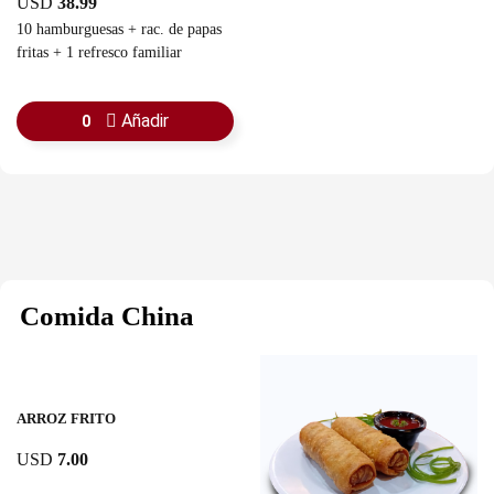
USD
38.99
10 hamburguesas + rac. de papas
fritas + 1 refresco familiar
Añadir
0
Comida China
ARROZ FRITO
USD
7.00