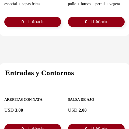
especial + papas fritas
pollo + huevo + pernil + vegetales
+ salsas + papas fritas
Añadir
Añadir
0
0
Entradas y Contornos
AREPITAS CON NATA
SALSA DE AJÓ
USD
3.00
USD
2.00
Añadir
Añadir