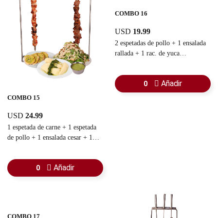
COMBO 16
USD
19.99
2 espetadas de pollo + 1 ensalada
rallada + 1 rac. de yuca
sancochada + 1 rac. pan con ajo +
1 guasacaca
Añadir
0
COMBO 15
USD
24.99
1 espetada de carne + 1 espetada
de pollo + 1 ensalada cesar + 1
rac. yuca sancochada + 1 rac. pan
con ajo + 1 guasacaca
Añadir
0
COMBO 17